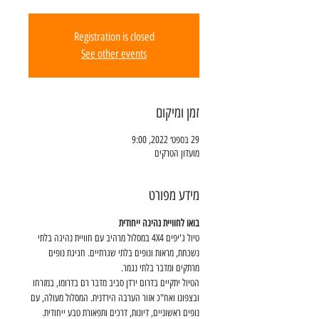
Registration is closed
See other events
זמן ומיקום
29 בספט׳ 2022, 9:00
מועדון הטרקים
מידע מפורט
בואו לחוויית נהיגה ייחודית
טיול ג'יפים 4X4 במסלול מרהיב עם חוויית נהיגה בלתי 
נשכחת, מראות ונופים בלתי שגרתיים. חגיגת נופים 
מרתקים ומדבר בלתי נגמר.
הטיול יתקיים בדרום ירדן סביב מדבר רם בדרומו, במזרחו 
ובצפונו ואח"כ אזור הערבה הירדנית. המסלול מעולה, עם 
נופים ראשוניים, דיונות, דרכים ותפאורת טבע ייחודית.