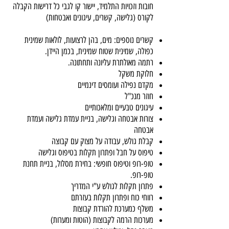
חובות וזכויות התלמיד, יישור קו לגבי כל דרישות הקבלה
לקורס (גלישה, קשרים, עיגונים ואבטחות)
קשרים נוספים: מים, בהן לרצועות, לולאות שמינית
כפולה, שמינית שטוח שמינית, בכמן היידן.
רתמה מאולתרת עליונה ותחתונה.
חלוקת משקל
מקדם נפילה ועומסים דינמיים
חוזר מנכ"ל
עיגונים טבעיים ומלאכותיים
צורות אבטחה וגלישה, בניית עמדת גלישה ועמדת
אבטחה
קבלת גולש, עבודה על מצוק עם קבוצה
טיפוס על חבל ופתרון תקלות בטיפוס וגלישה
טופ-רופ וטיפוס חופשי: בחירת מסלול, בניית תחנת
טופ-רופ.
פתרון תקלות לגולש ע"י המדריך
רווחי כוח ופתרון תקלות בעזרתם
משלף כמערכת להורדת קבוצות
מערכות הרמה לקבוצות (הוטות ומערות)