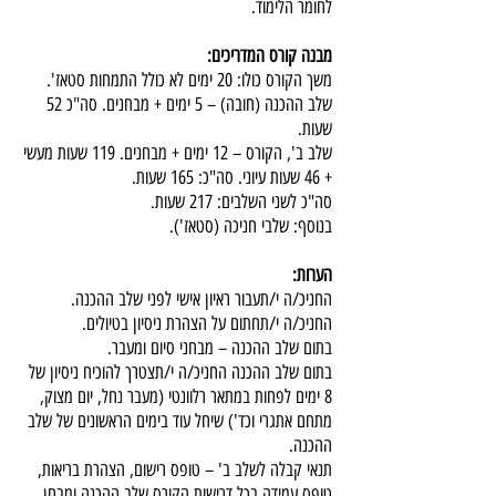
לחומר הלימוד.
מבנה קורס המדריכים:
משך הקורס כולו: 20 ימים לא כולל התמחות סטאז'.
שלב ההכנה (חובה) – 5 ימים + מבחנים. סה"כ 52
שעות.
שלב ב', הקורס – 12 ימים + מבחנים. 119 שעות מעשי
+ 46 שעות עיוני. סה"כ: 165 שעות.
סה"כ לשני השלבים: 217 שעות.
בנוסף: שלבי חניכה (סטאז').
הערות:
החניכ/ה י/תעבור ראיון אישי לפני שלב ההכנה.
החניכ/ה י/תחתום על הצהרת ניסיון בטיולים.
בתום שלב ההכנה – מבחני סיום ומעבר.
בתום שלב ההכנה החניכ/ה י/תצטרך להוכיח ניסיון של
8 ימים לפחות במתאר רלוונטי (מעבר נחל, יום מצוק,
מתחם אתגרי וכד') שיחל עוד בימים הראשונים של שלב
ההכנה.
תנאי קבלה לשלב ב' – טופס רישום, הצהרת בריאות,
טופס עמידה בכל דרישות הקורס שלב ההכנה ומבחן