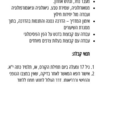
מעבר נחל, וגולש אחרון.
מטאורולוגיה, שמירת טבע. גיאולוגיה וגיאומורפולוגיה
ועבודה מול יחידות חילוץ
אימון המדריך – הדרכה נכונה והתנסות בהדרכה, בתוך
מסגרת השיעורים
עבודה עם קבוצות בדגש על הפן הפסיכולוגי
עבודה עם קבוצות בעלות צרכים מיוחדים
תנאי קבלה:
גיל 17 ומעלה ביום תחילת הקורס, או, תלמיד כתה י"א.
אישור רופא המאשר לאחר בדיקה, שאין במצבו הגופני
והנפשי ובבריאותו, דבר העלול למנוע ממנו ללמוד
במסגרת הקורס, בידעו כי הלימודים מחייבים מאמצים
גופניים.
הסדרת נושא התשלומים.
הסמכה
לעומדים בכל דרישות הקורס תינתן תעודת מדריך גלישה
מצוקים מוסמך.